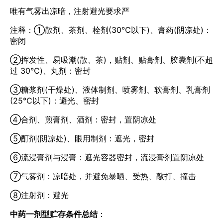
唯有气雾出凉暗，注射避光要求严
注释：①散剂、茶剂、栓剂(30℃以下)、膏药(阴凉处)：
密闭
②挥发性、易吸潮(散、茶)，贴剂、贴膏剂、胶囊剂(不超
过 30℃)、丸剂：密封
③糖浆剂(干燥处)、液体制剂、喷雾剂、软膏剂、乳膏剂
(25℃以下)：避光、密封
④合剂、煎膏剂、酒剂：密封，置阴凉处
⑤酊剂(阴凉处)、眼用制剂：遮光，密封
⑥流浸膏剂与浸膏：遮光容器密封，流浸膏剂置阴凉处
⑦气雾剂：凉暗处，并避免暴晒、受热、敲打、撞击
⑧注射剂：避光
中药一剂型贮存条件总结
：