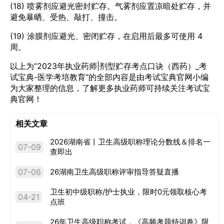
(18) 喷雾剂应避光密封贮存。气雾剂应置凉暗处贮存，并
避免暴晒、受热、敲打、撞击。
(19) 涂膜剂应避光、密闭贮存，在启用后最多可使用 4
周。
以上为”2023年执业药师|剂型贮存考点口诀（西药）_考
试宝典-医学考培教育“的全部内容是由考试宝典官网小编
为大家整理的信息，了解更多执业药师可持续关注考试宝
典官网！
相关文章
2026湖南省丨卫生高级职称理论分数线＆排名一
07-09
查即出
07-06
26湖南卫生高级职称评审指导答疑直播
卫生初中级职称/护士执业，限时0元领取核心考
04-21
点班
26年卫生高级职称考试，《高频考题特训卷》限