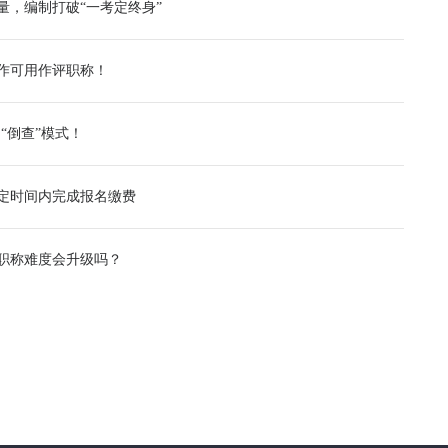
量，编制打破“一考定终身”
作可用作评职称！
“倒查”模式！
规定时间内完成报名缴费
年职称难度会升级吗？