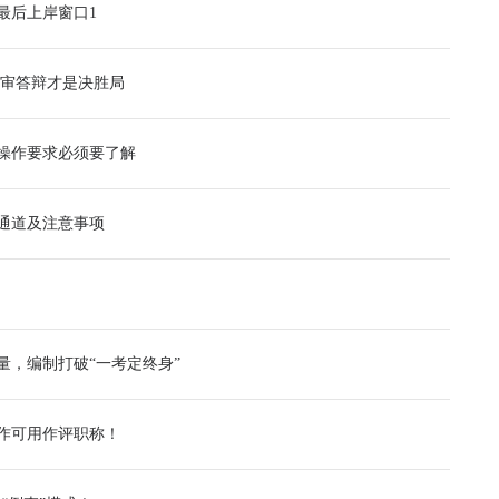
最后上岸窗口1
面审答辩才是决胜局
操作要求必须要了解
印通道及注意事项
量，编制打破“一考定终身”
作可用作评职称！